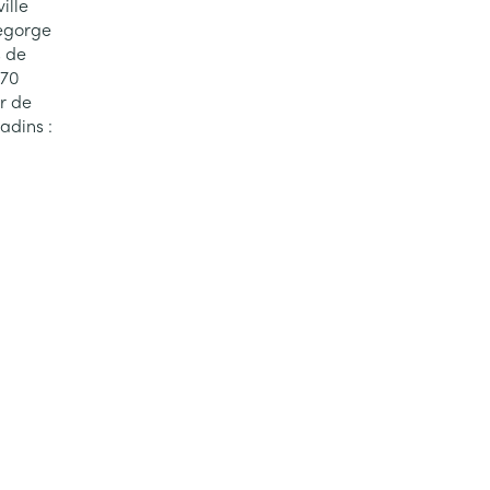
ille
regorge
s de
170
ur de
adins :