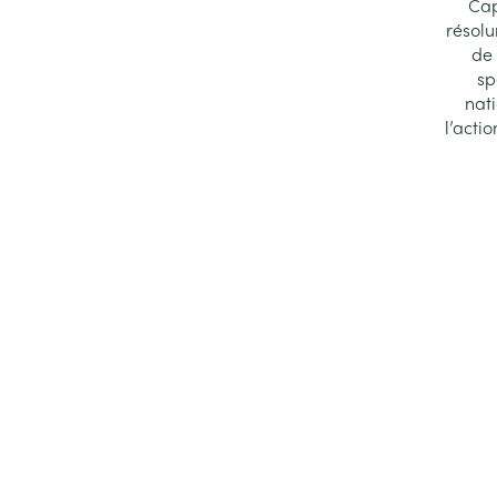
Cap
résolu
de 
sp
nati
l’acti