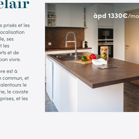
elair
àpd 1330€
/mo
s prisés et les
ocalisation
le, ses
t les
rts et de
 bon vivre.
re est à
en commun, et
 alentours le
e, le caviste
prises, et les