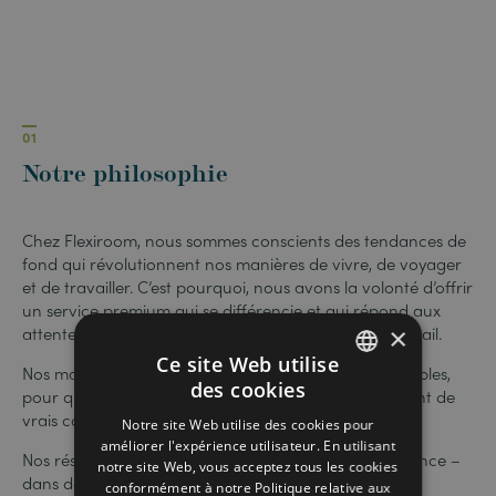
01
Notre philosophie
Chez Flexiroom, nous sommes conscients des tendances de
fond qui révolutionnent nos manières de vivre, de voyager
et de travailler. C’est pourquoi, nous avons la volonté d’offrir
un service premium qui se différencie et qui répond aux
attentes liées à ces nouveaux modes de vie et de travail.
×
Ce site Web utilise
Nos maisons sont modernes, suréquipées et confortables,
des cookies
pour que vous vous sentiez comme chez vous. Ce sont de
FRENCH
vrais cocons, conçus expressément pour vous.
Notre site Web utilise des cookies pour
ENGLISH
améliorer l'expérience utilisateur. En utilisant
Nos résidences s’adaptent à vos besoins d’indépendance –
notre site Web, vous acceptez tous les cookies
dans des studios et appartements meublés de qualité
conformément à notre Politique relative aux