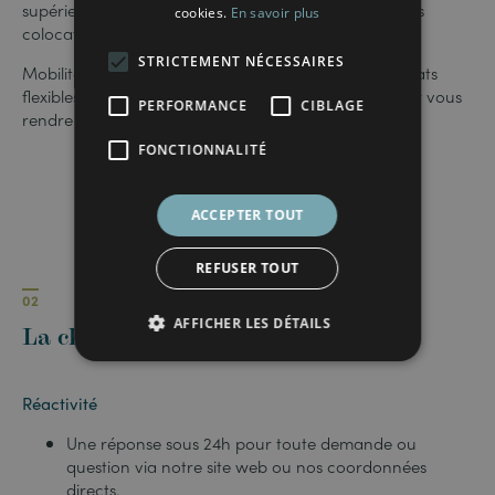
supérieure – ou vos souhaits de rencontre – dans des
cookies.
En savoir plus
colocations de grand standing.
STRICTEMENT NÉCESSAIRES
Mobilité entre résidences, engagement sur des contrats
flexibles, services complémentaires… Tout est fait pour vous
PERFORMANCE
CIBLAGE
rendre la vie simple et agréable !
FONCTIONNALITÉ
ACCEPTER TOUT
REFUSER TOUT
02
AFFICHER LES DÉTAILS
La charte Flexiroom
Réactivité
Une réponse sous 24h pour toute demande ou
question via notre site web ou nos coordonnées
directs.