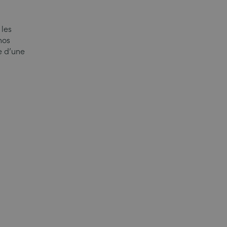
 les
nos
e d’une