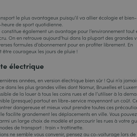
nsport le plus avantageux puisqu’il va allier écologie et bien-
-heure de sport quotidienne.
e constitue également un avantage pour l’environnement tout 
cru. On en retrouve aujourd’hui dans la plupart des grandes vi
rses formules d’abonnement pour en profiter librement. En
 être courageux les jours de pluie !
tte électrique
dernières années, en version électrique bien sûr ! Qui n’a jamai
e dans les plus grandes villes dont Namur, Bruxelles et Lux
ssible de la louer à tous les coins rues et de l’utiliser à la dem
onible (presque) partout en libre-service moyennant un coût. Ce
montrer dangereuse et mieux vaut prendre toutes ces précautio
le facilite grandement les déplacements en ville. Vous pouve
armi un large choix de modèle et parcourir les rues à votre gu
odes de transport : train + trottinette.
ions ne semble vous convenir, pensez au co-voiturage lors de