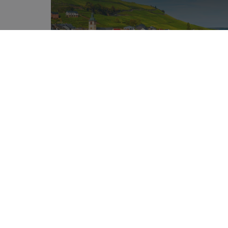
6 juillet 2026
Tous les évènements
de cet été au
Luxembourg
L’été s’installe au Luxembourg et le
calendrier déborde : festivals de