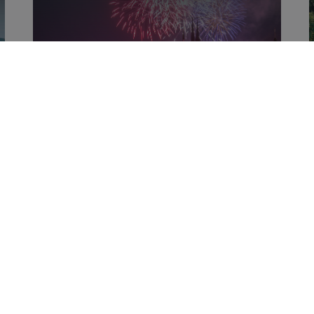
8 juin 2026
Fête Nationale
Luxembourgeoise
2026 : Tout Ce Qu’il
Faut Savoir pour le
23 Juin