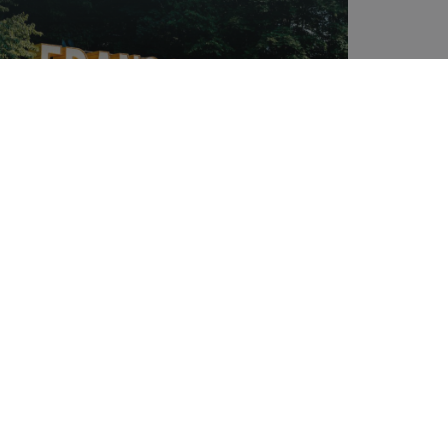
26 mai 2026
Francofolies
Luxembourg 2026 :
le festival à ne pas
manquer
L’été démarre fort au Grand-Duché. Du