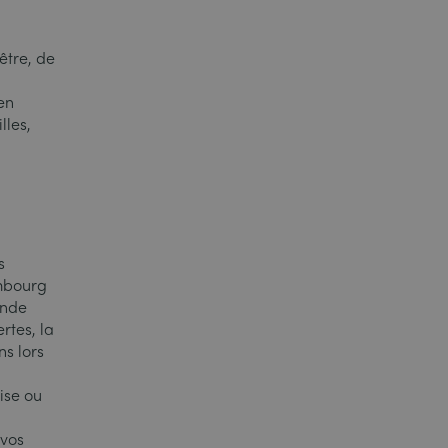
être, de
en
lles,
s
embourg
ande
rtes, la
ns lors
z
ise ou
 vos