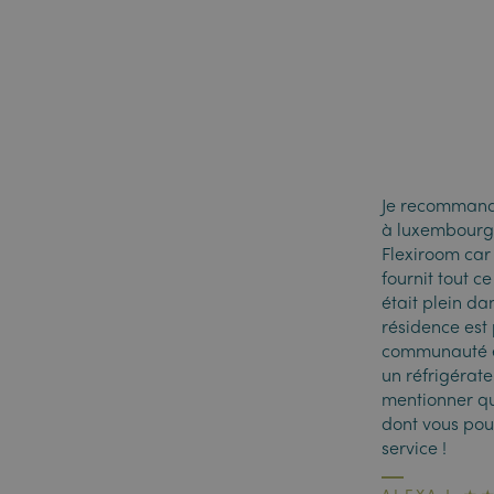
Je recommande
à luxembourg c
Flexiroom car 
fournit tout c
était plein d
résidence est 
communauté et
un réfrigérate
mentionner que
dont vous pour
service !