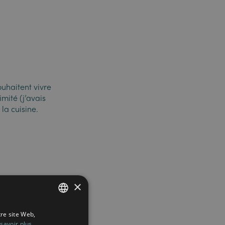
uhaitent vivre
mité (j’avais
la cuisine.
×
tre site Web,
FRENCH
savoir plus