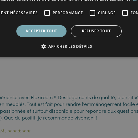
fin mon séjour à Flexiroom a été formidable. Et merci d'avoir
MENT NÉCESSAIRES
PERFORMANCE
CIBLAGE
FO
usants pour tout le monde !
ACCEPTER TOUT
REFUSER TOUT
 ★★★★★
AFFICHER LES DÉTAILS
érience avec Flexiroom !! Des logements de qualité, bien situé
en meublés. Tout est fait pour rendre l’emménagement facile 
passionnée et surtout disponible pour répondre aux questions (
!). Que du positif. Je recommande vivement !
A M. ★★★★★