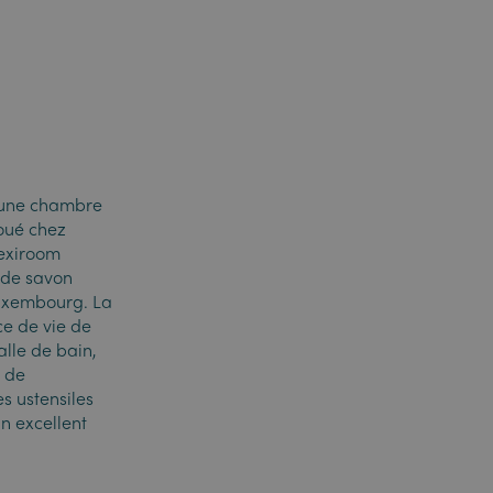
é une chambre
loué chez
lexiroom
r de savon
Luxembourg. La
ce de vie de
lle de bain,
t de
s ustensiles
un excellent