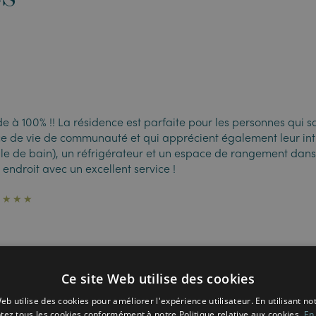
 à 100% !! La résidence est parfaite pour les personnes qui so
e de vie de communauté et qui apprécient également leur inti
le de bain), un réfrigérateur et un espace de rangement dans 
 endroit avec un excellent service !
★★★★★
Ce site Web utilise des cookies
eb utilise des cookies pour améliorer l'expérience utilisateur. En utilisant no
tez tous les cookies conformément à notre Politique relative aux cookies.
En 