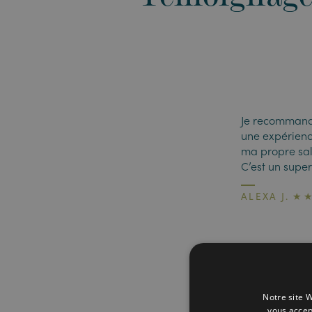
Je recommande
une expérienc
ma propre sal
C’est un super
ALEXA J. 
Notre site W
vous accep