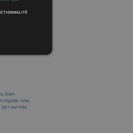
ENGLISH
 organisé des
NCTIONNALITÉ
s, bien
et rapide. Une
et c’est très