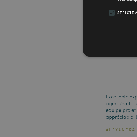
Du début à la 
STRICTE
événements am
FABIAN K.
Excellente exp
agencés et bi
équipe pro et 
appréciable !
ALEXANDR