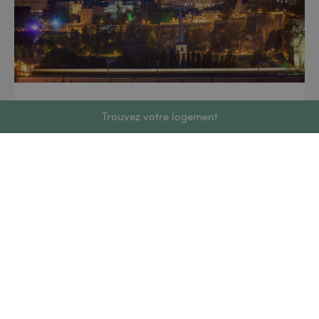
8 juin 2026
Trouvez votre logement
Fête Nationale Luxembourgeoise
2026 : Tout Ce Qu’il Faut Savoir
pour le 23 Juin
Chaque année, le 23 juin, le Grand-Duché de
Luxembourg se pare de rouge, de blanc et de bleu
pour célébrer la Fête Nationale luxembourgeoise.
Feux d’artifice, concerts, défilés militaires et
festivités populaires : c’est l’un des événements les
plus attendus du calendrier luxembourgeois. Que
vous soyez résident, expatrié ou visiteur, voici tout