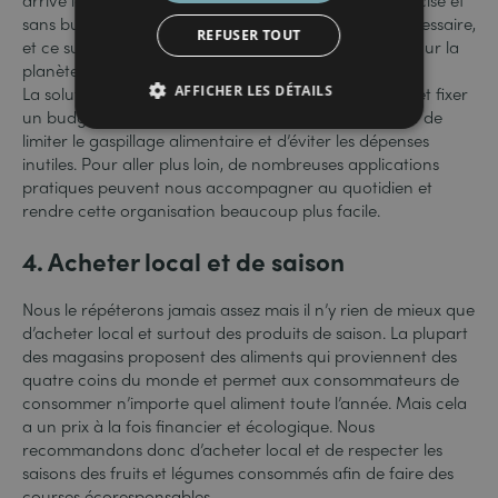
sans budget défini. Nous achetons alors plus que nécessaire,
REFUSER TOUT
et ce surplus n’est ni bon pour notre portefeuille ni pour la
planète.
AFFICHER LES DÉTAILS
La solution est simple : préparer une liste de courses et fixer
un budget avant de passer en magasin. Cela permet de
limiter le gaspillage alimentaire et d’éviter les dépenses
inutiles. Pour aller plus loin, de nombreuses applications
pratiques peuvent nous accompagner au quotidien et
rendre cette organisation beaucoup plus facile.
4. Acheter local et de saison
Nous le répéterons jamais assez mais il n’y rien de mieux que
d’acheter local et surtout des produits de saison. La plupart
des magasins proposent des aliments qui proviennent des
quatre coins du monde et permet aux consommateurs de
consommer n’importe quel aliment toute l’année. Mais cela
a un prix à la fois financier et écologique. Nous
recommandons donc d’acheter local et de respecter les
saisons des fruits et légumes consommés afin de faire des
courses écoresponsables.