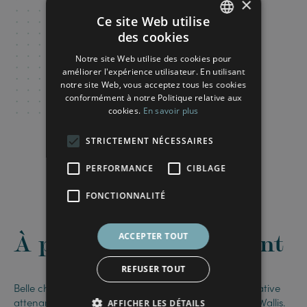
×
Ce site Web utilise
des cookies
FRENCH
Notre site Web utilise des cookies pour
ENGLISH
améliorer l'expérience utilisateur. En utilisant
notre site Web, vous acceptez tous les cookies
conformément à notre Politique relative aux
cookies.
En savoir plus
STRICTEMENT NÉCESSAIRES
PERFORMANCE
CIBLAGE
FONCTIONNALITÉ
À propos de ce logement
ACCEPTER TOUT
REFUSER TOUT
Belle chambre très lumineuse, avec salle de bain privative
attenante, au 2eme étage de la résidence Flexiroom Wallis.
AFFICHER LES DÉTAILS