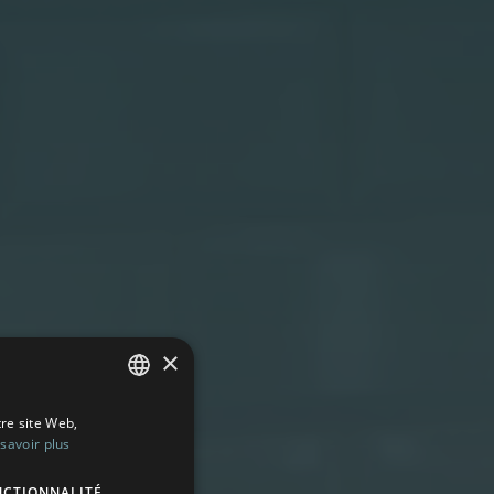
×
tre site Web,
FRENCH
savoir plus
ENGLISH
NCTIONNALITÉ