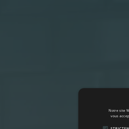
Notre site W
vous accep
STRICTE